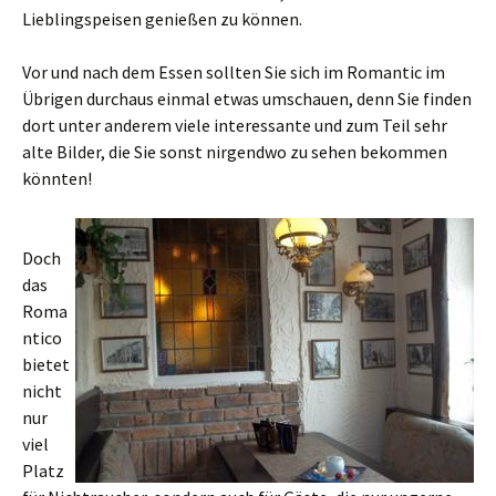
Lieblingspeisen genießen zu können.
Vor und nach dem Essen sollten Sie sich im Romantic im
Übrigen durchaus einmal etwas umschauen, denn Sie finden
dort unter anderem viele interessante und zum Teil sehr
alte Bilder, die Sie sonst nirgendwo zu sehen bekommen
könnten!
Doch
das
Roma
ntico
bietet
nicht
nur
viel
Platz