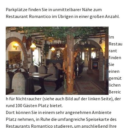
Parkplätze finden Sie in unmittelbarer Nähe zum
Restaurant Romantico im Übrigen in einer großen Anzahl.
Im
Restau
rant
finden
Sie
einen
gemüt
lichen
Bereic
h für Nichtraucher (siehe auch Bild auf der linken Seite), der
rund 100 Gästen Platz bietet.
Dort können Sie in einem sehr angenehmen Ambiente
Platz nehmen, in Ruhe die umfangreiche Speisekarte des
Restaurants Romantico studieren, um anschließend Ihre