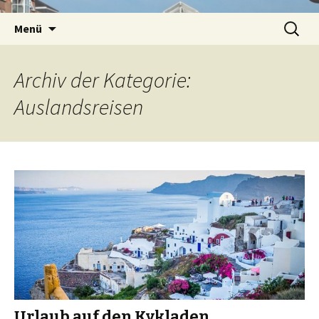
Springe
Suchen
Menü
zum
nach:
Inhalt
Archiv der Kategorie:
Auslandsreisen
Urlaub auf den Kykladen,