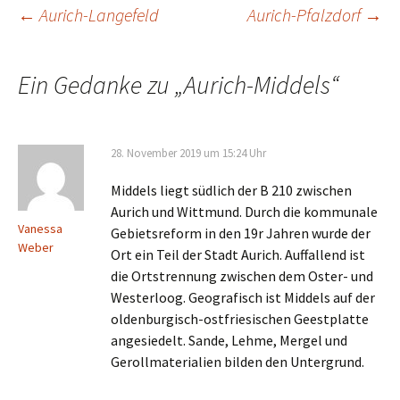
Beitrags-
←
Aurich-Langefeld
Aurich-Pfalzdorf
→
Navigation
Ein Gedanke zu „
Aurich-Middels
“
28. November 2019 um 15:24 Uhr
Middels liegt südlich der B 210 zwischen
Aurich und Wittmund. Durch die kommunale
Vanessa
Gebietsreform in den 19r Jahren wurde der
Weber
Ort ein Teil der Stadt Aurich. Auffallend ist
die Ortstrennung zwischen dem Oster- und
Westerloog. Geografisch ist Middels auf der
oldenburgisch-ostfriesischen Geestplatte
angesiedelt. Sande, Lehme, Mergel und
Gerollmaterialien bilden den Untergrund.