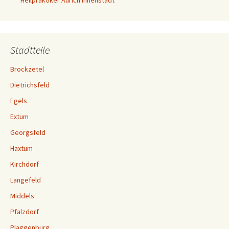
Heilpraktiker Aurich Innenstadt
Stadtteile
Brockzetel
Dietrichsfeld
Egels
Extum
Georgsfeld
Haxtum
Kirchdorf
Langefeld
Middels
Pfalzdorf
Plaggenburg