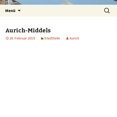
Springe
Suchen
Menü
zum
nach:
Inhalt
Aurich-Middels
28. Februar 2019
Stadtteile
Aurich